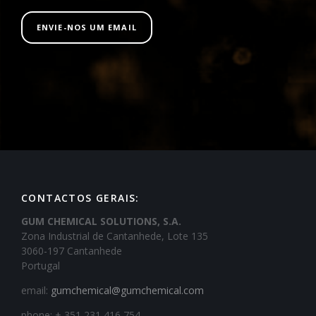
ENVIE-NOS UM EMAIL
CONTACTOS GERAIS:
GUM CHEMICAL SOLUTIONS, S.A.
Zona Industrial de Cantanhede, Lote 135
3060-197 Cantanhede
Portugal
email:
gumchemical@gumchemical.com
phone: + 351 231 416 754