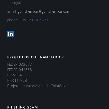
Portugal
email:
gumchemical@gumchemical.com
phone: + 351 231 416 754
PROJECTOS COFINANCIADOS:
FEDER-033677
FEDER-044568
PRR-134
PRR-II1.M2B
Projeto de Valorização da Colofónia
PHISHING SCAM