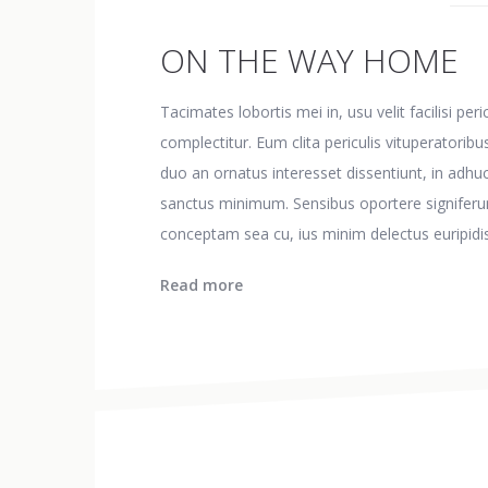
ON THE WAY HOME
Tacimates lobortis mei in, usu velit facilisi p
complectitur. Eum clita periculis vituperatorib
duo an ornatus interesset dissentiunt, in adhu
sanctus minimum. Sensibus oportere signiferumq
conceptam sea cu, ius minim delectus euripi
Read more