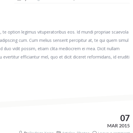
is, te option legimus vituperatoribus eos. Id mundi propriae scaevola
adipscing cum. Cum melius senserit percipitur at, te qui quem simul
ad duo vidit possim, etiam clita mediocrem ei mea. Dicit nullam
ertitur efficiantur mel, quo et dicit diceret reformidans, id eruditi
07
MAR 2015