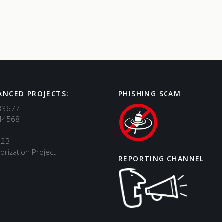
ANCED PROJECTS:
PHISHING SCAM
33677
44568
M2B
orization Project
REPORTING CHANNEL