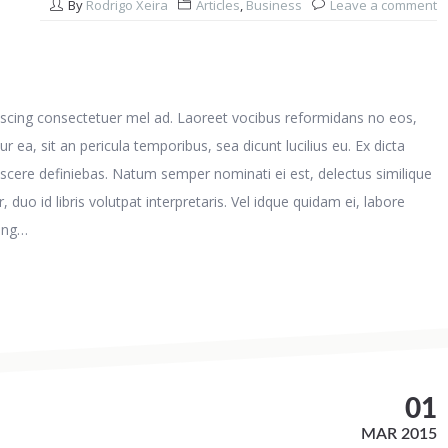
By
Rodrigo Xeira
Articles
,
Business
Leave a comment
piscing consectetuer mel ad. Laoreet vocibus reformidans no eos,
r ea, sit an pericula temporibus, sea dicunt lucilius eu. Ex dicta
i discere definiebas. Natum semper nominati ei est, delectus similique
 duo id libris volutpat interpretaris. Vel idque quidam ei, labore
cing…
01
MAR 2015