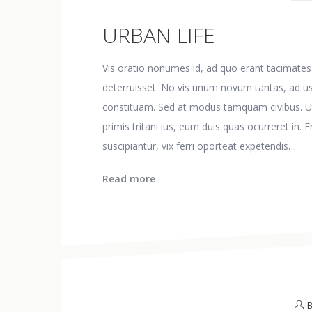
URBAN LIFE
Vis oratio nonumes id, ad quo erant tacimates
deterruisset. No vis unum novum tantas, ad usu
constituam. Sed at modus tamquam civibus. Ut fa
primis tritani ius, eum duis quas ocurreret in. 
suscipiantur, vix ferri oporteat expetendis…
Read more