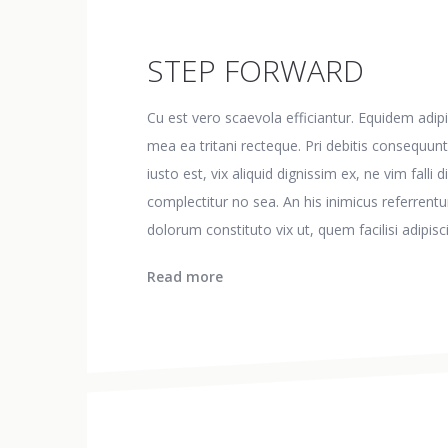
STEP FORWARD
Cu est vero scaevola efficiantur. Equidem adi
mea ea tritani recteque. Pri debitis consequuntu
iusto est, vix aliquid dignissim ex, ne vim fall
complectitur no sea. An his inimicus referrentur,
dolorum constituto vix ut, quem facilisi adipis
Read more