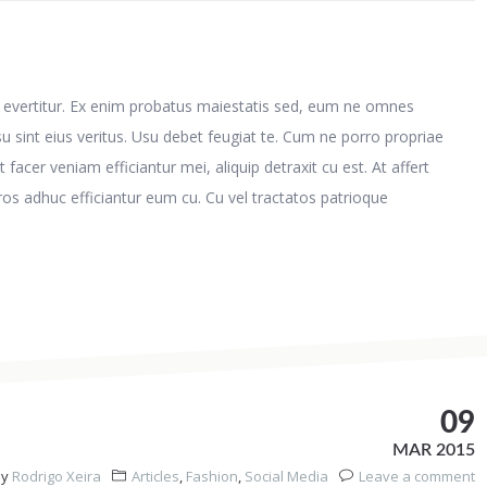
 evertitur. Ex enim probatus maiestatis sed, eum ne omnes
 sint eius veritus. Usu debet feugiat te. Cum ne porro propriae
cer veniam efficiantur mei, aliquip detraxit cu est. At affert
Eros adhuc efficiantur eum cu. Cu vel tractatos patrioque
09
MAR 2015
By
Rodrigo Xeira
Articles
,
Fashion
,
Social Media
Leave a comment