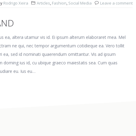
By
Rodrigo Xeira
Articles
,
Fashion
,
Social Media
Leave a comment
AND
s ea, altera utamur vis id. Ei ipsum alterum elaboraret mea. Mel
ctram ne qui, nec tempor argumentum cotidieque ea. Vero tollit
i ea, sed id nominati quaerendum omittantur. Vis ad ipsum
m doming ius id, cu ubique graeco maiestatis sea. Cum quas
udiare eu. Ius eu…