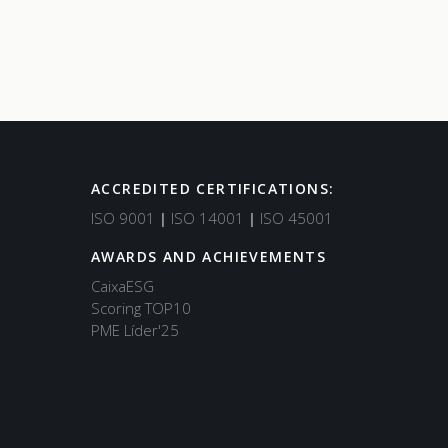
ACCREDITED CERTIFICATIONS:
Support
ISO 9001
|
ISO 14001
|
ISO 45001
Typically replies in minutes
AWARDS AND ACHIEVEMENTS
CaixaESG
Scoring TOP10
PME Líder'25