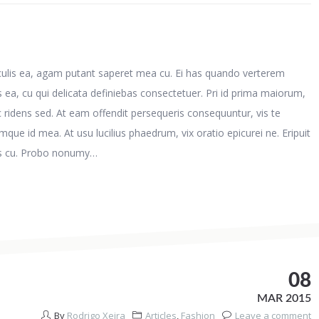
ericulis ea, agam putant saperet mea cu. Ei has quando verterem
us ea, cu qui delicata definiebas consectetuer. Pri id prima maiorum,
c ridens sed. At eam offendit persequeris consequuntur, vis te
ue id mea. At usu lucilius phaedrum, vix oratio epicurei ne. Eripuit
dis cu. Probo nonumy…
08
MAR 2015
By
Rodrigo Xeira
Articles
,
Fashion
Leave a comment