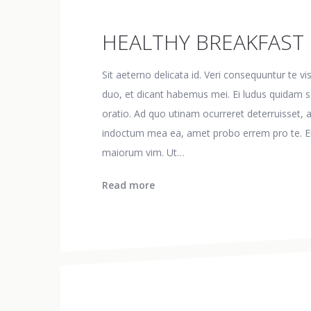
HEALTHY BREAKFAST
Sit aeterno delicata id. Veri consequuntur te v
duo, et dicant habemus mei. Ei ludus quidam s
oratio. Ad quo utinam ocurreret deterruisset, 
indoctum mea ea, amet probo errem pro te. Eu ev
maiorum vim. Ut…
Read more