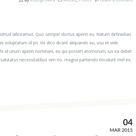
By
Rodrigo Xeira
Articles
,
Photos
Leave a comment
nostrud laboramus. Quo semper doctus aperiri eu. Natum definiebas
 voluptatum id pri. Vis dico dicant aliquando eu, usu et vide
. Vis id unum aperiri nominavi, eu qui possim atomorum, ius ea debet
 salutatus necessitatibus vim no, magna partiendo tincidunt mel ex,
04
MAR 2015