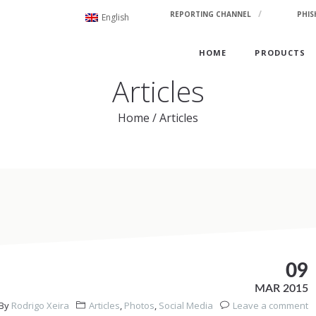
REPORTING CHANNEL
PHIS
English
HOME
PRODUCTS
Articles
Home
/
Articles
09
MAR 2015
By
Rodrigo Xeira
Articles
,
Photos
,
Social Media
Leave a comment