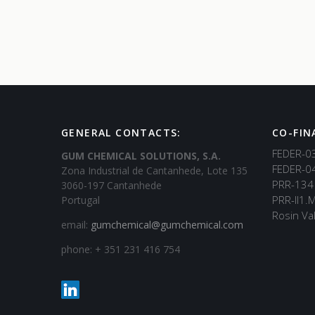
GENERAL CONTACTS:
CO-FIN
FEDER-0
GUM CHEMICAL SOLUTIONS, S.A.
FEDER-0
Zona Industrial de Cantanhede, Lote 135
PRR-134
3060-197 Cantanhede
PRR-II1.
Portugal
Rosin Val
email:
gumchemical@gumchemical.com
phone: + 351 231 416 754